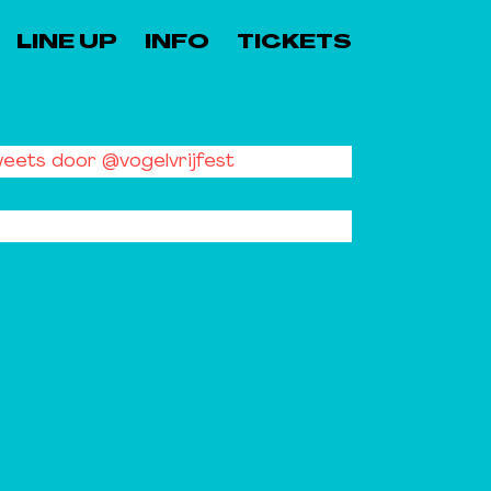
LINE UP
INFO
TICKETS
eets door @vogelvrijfest