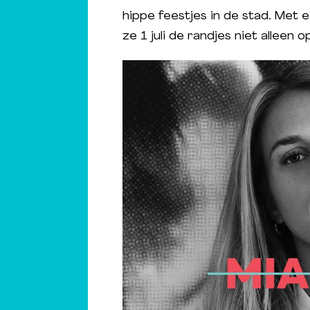
hippe feestjes in de stad. Met e
ze 1 juli de randjes niet alleen o