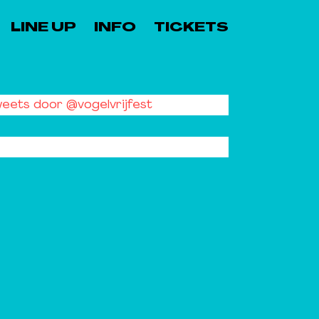
LINE UP
INFO
TICKETS
eets door @vogelvrijfest