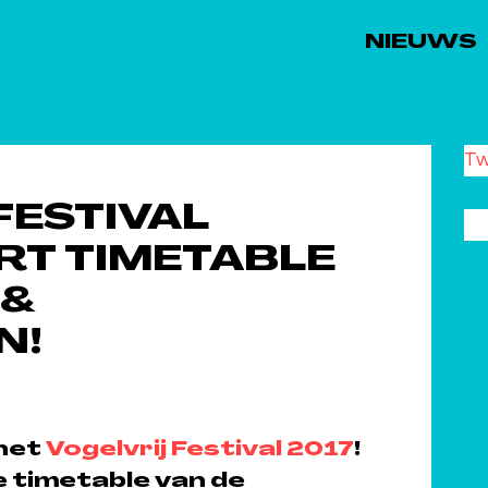
NIEUWS
Tw
FESTIVAL
RT TIMETABLE
 &
N!
het
Vogelvrij Festival 2017
!
 timetable van de