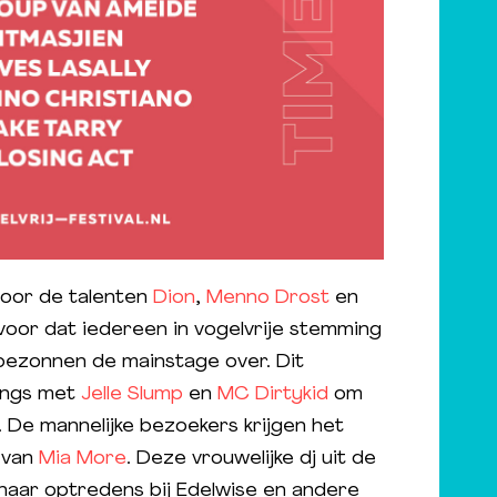
oor de talenten
Dion
,
Menno Drost
en
rvoor dat iedereen in vogelvrije stemming
bezonnen de mainstage over. Dit
langs met
Jelle Slump
en
MC Dirtykid
om
. De mannelijke bezoekers krijgen het
 van
Mia More
. Deze vrouwelijke dj uit de
 haar optredens bij Edelwise en andere