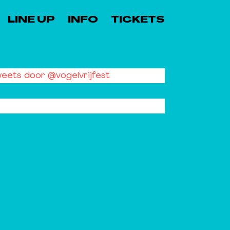
LINE UP
INFO
TICKETS
eets door @vogelvrijfest