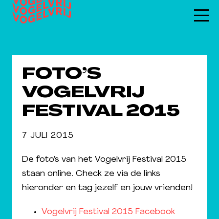
FOTO’S
VOGELVRIJ
FESTIVAL 2015
7 JULI 2015
De foto’s van het Vogelvrij Festival 2015
staan online. Check ze via de links
hieronder en tag jezelf en jouw vrienden!
Vogelvrij Festival 2015 Facebook