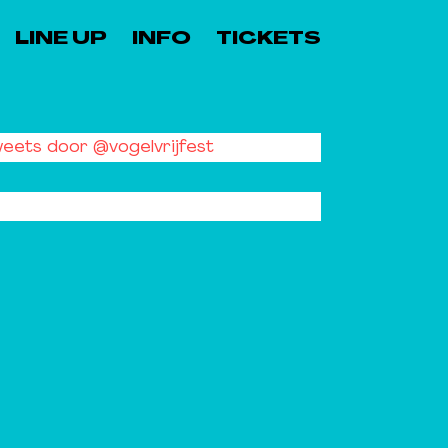
LINE UP
INFO
TICKETS
eets door @vogelvrijfest