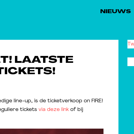
NIEUWS
Tw
T! LAATSTE
TICKETS!
ige line-up, is de ticketverkoop on FIRE!
eguliere tickets
via deze link
of bij