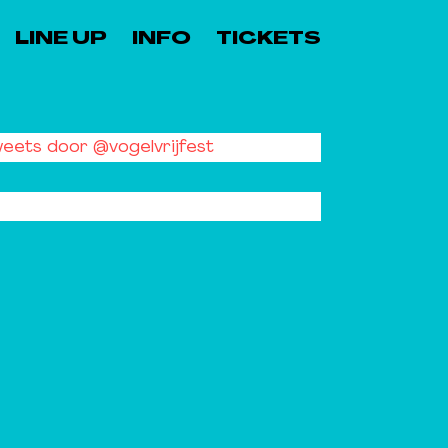
LINE UP
INFO
TICKETS
eets door @vogelvrijfest