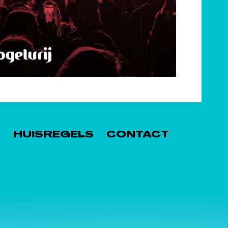
S
HUISREGELS
CONTACT