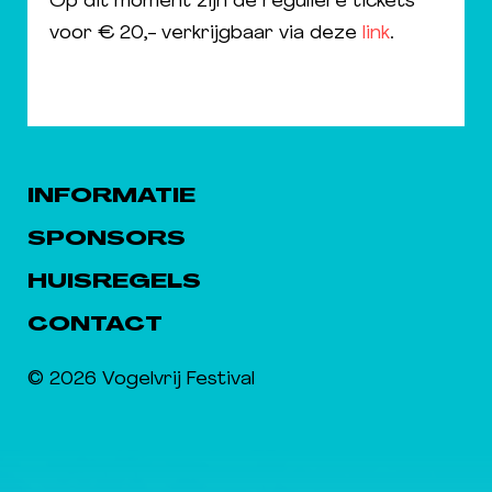
Op dit moment zijn de reguliere tickets
voor € 20,- verkrijgbaar via deze
link
.
INFORMATIE
SPONSORS
HUISREGELS
CONTACT
© 2026 Vogelvrij Festival