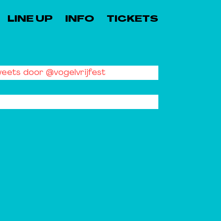
LINE UP
INFO
TICKETS
eets door @vogelvrijfest