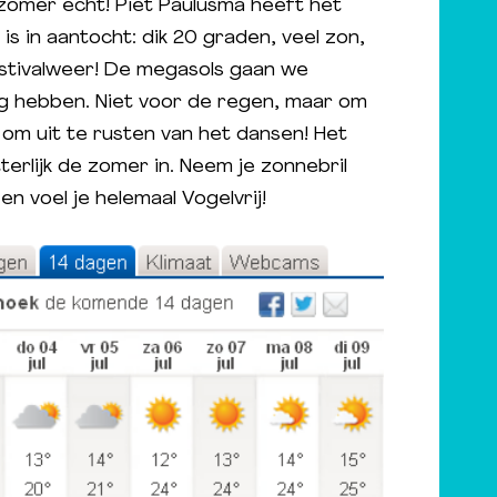
omer echt! Piet Paulusma heeft het
 is in aantocht: dik 20 graden, veel zon,
estivalweer! De megasols gaan we
g hebben. Niet voor de regen, maar om
om uit te rusten van het dansen! Het
letterlijk de zomer in. Neem je zonnebril
 en voel je helemaal Vogelvrij!